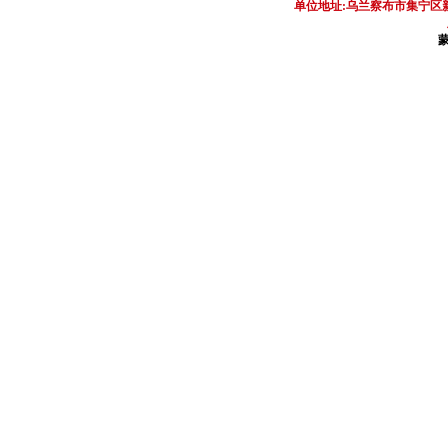
单位地址:乌兰察布市集宁区新区
蒙