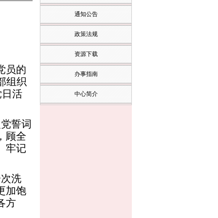
通知公告
政策法规
资源下载
党员的
办事指南
部组织
党日活
中心简介
入党誓词
，顾全
、牢记
一次洗
更加饱
各方